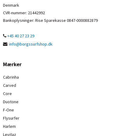
Denmark
CVR-nummer
:
21442992
Bankoplysninger
:
Rise Sparekasse 0847-0000882879
+45 40 27 23 29
:
info@borgssurfshop.dk
Mærker
Cabrinha
Carved
Core
Duotone
F-One
Flysurfer
Harlem
Levitaz