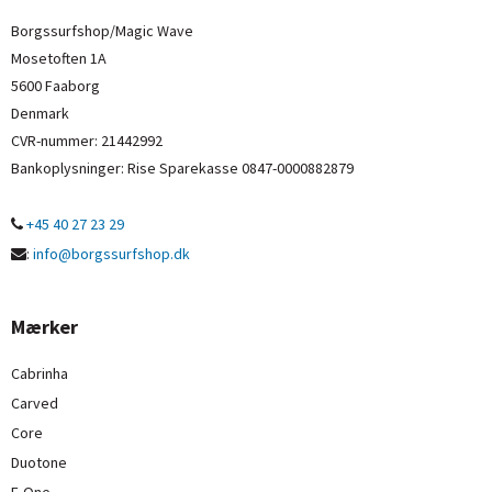
Borgssurfshop/Magic Wave
Mosetoften 1A
5600 Faaborg
Denmark
CVR-nummer
:
21442992
Bankoplysninger
:
Rise Sparekasse 0847-0000882879
+45 40 27 23 29
:
info@borgssurfshop.dk
Mærker
Cabrinha
Carved
Core
Duotone