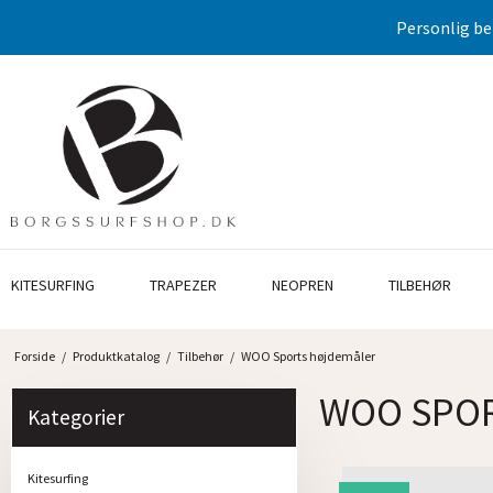
Personlig be
KITESURFING
TRAPEZER
NEOPREN
TILBEHØR
Forside
/
Produktkatalog
/
Tilbehør
/
WOO Sports højdemåler
WOO SPO
Kategorier
Kitesurfing