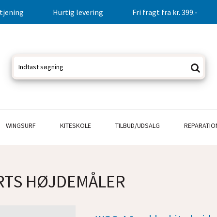
tjening
Hurtig levering
Fri fragt fra kr. 399.-
WINGSURF
KITESKOLE
TILBUD/UDSALG
REPARATIO
RTS HØJDEMÅLER