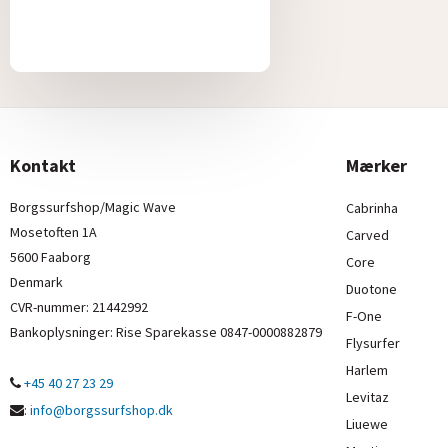
Kontakt
Mærker
Borgssurfshop/Magic Wave
Cabrinha
Mosetoften 1A
Carved
5600 Faaborg
Core
Denmark
Duotone
CVR-nummer
:
21442992
F-One
Bankoplysninger
:
Rise Sparekasse 0847-0000882879
Flysurfer
Harlem
+45 40 27 23 29
Levitaz
:
info@borgssurfshop.dk
Liuewe