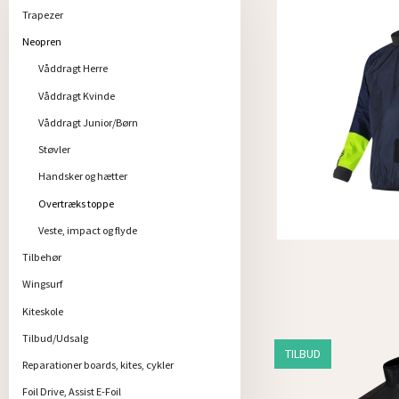
Trapezer
Neopren
Våddragt Herre
Våddragt Kvinde
Våddragt Junior/Børn
Støvler
Handsker og hætter
Overtræks toppe
Veste, impact og flyde
Tilbehør
Wingsurf
Kiteskole
Tilbud/Udsalg
TILBUD
Reparationer boards, kites, cykler
Foil Drive, Assist E-Foil