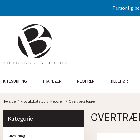
Personlig be
KITESURFING
TRAPEZER
NEOPREN
TILBEHØR
Forside
/
Produktkatalog
/
Neopren
/
Overtræks toppe
OVERTRÆ
Kategorier
Kitesurfing