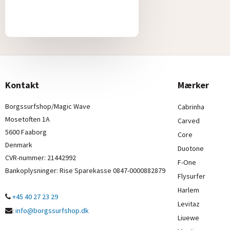
Kontakt
Mærker
Borgssurfshop/Magic Wave
Cabrinha
Mosetoften 1A
Carved
5600 Faaborg
Core
Denmark
Duotone
CVR-nummer
:
21442992
F-One
Bankoplysninger
:
Rise Sparekasse 0847-0000882879
Flysurfer
Harlem
+45 40 27 23 29
Levitaz
:
info@borgssurfshop.dk
Liuewe