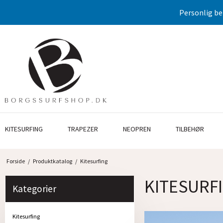
Personlig be
KITESURFING
TRAPEZER
NEOPREN
TILBEHØR
Forside
/
Produktkatalog
/
Kitesurfing
KITESURF
Kategorier
Kitesurfing