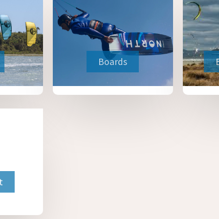
Boards
t