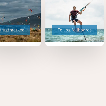
Brugtmarked
Foil og foilboards