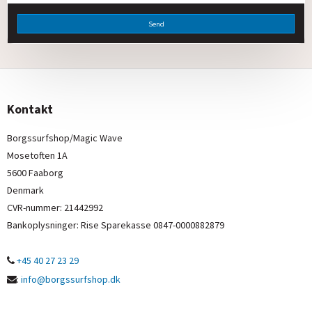
Send
Kontakt
Borgssurfshop/Magic Wave
Mosetoften 1A
5600 Faaborg
Denmark
CVR-nummer
:
21442992
Bankoplysninger
:
Rise Sparekasse 0847-0000882879
+45 40 27 23 29
:
info@borgssurfshop.dk