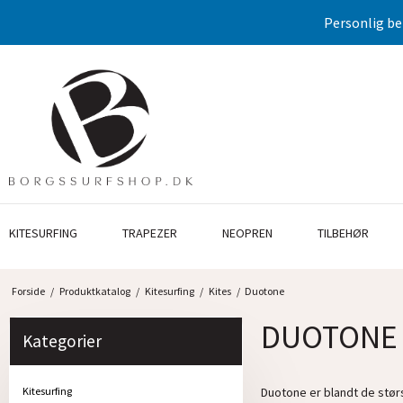
Personlig be
KITESURFING
TRAPEZER
NEOPREN
TILBEHØR
Forside
/
Produktkatalog
/
Kitesurfing
/
Kites
/
Duotone
DUOTONE
Kategorier
Kitesurfing
Duotone er blandt de størs