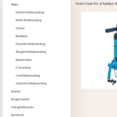
hvad vi kan for at hjælpe d
Kites
Harlem Kiteboarding
North Kiteboarding
Ozone
Duotone
Flysurfer Kiteboarding
Slingshot Kiteboarding
Reedin Kites
F-One kites
Core Kiteboarding
Cabrinha Kiteboarding
Boards
Brugtmarked
Foil og foilboards
Byt til nyt